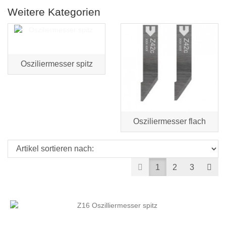
Weitere Kategorien
Osziliermesser spitz
Osziliermesser flach
Prev
Nex
1
2
3