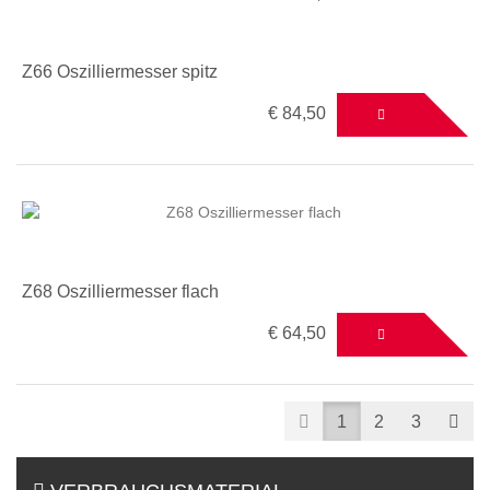
Z66 Oszilliermesser spitz
€ 84,50
Z68 Oszilliermesser flach
€ 64,50
Prev
Nex
1
2
3