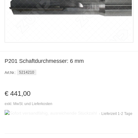
P201 Schaftdurchmesser: 6 mm
5214210
Art.Nr.:
€ 441,00
exkl. MwSt. und Lieferkosten
Sofort
Lieferzeit 1-2 Tage
versandfähig,
ausreichende
Stückzahl