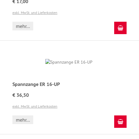
€ 17,00
exkl. MwSt. und Lieferkosten
mehr...
In den
Spannzange ER 16-UP
€ 36,50
exkl. MwSt. und Lieferkosten
mehr...
In den